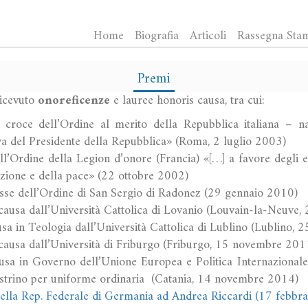
Home
Biografia
Articoli
Rassegna Sta
Premi
ricevuto
onoreficenze
e lauree honoris causa, tra cui:
 croce dell’Ordine al merito della Repubblica italiana – n
iva del Presidente della Repubblica» (Roma, 2 luglio 2003)
Ordine della Legion d’onore (Francia) «[…] a favore degli es
iazione e della pace» (22 ottobre 2002)
lasse dell’Ordine di San Sergio di Radonez (29 gennaio 2010)
causa dall’Università Cattolica di Lovanio (Louvain-la-Neuve,
sa in Teologia dall’Università Cattolica di Lublino (Lublino, 
causa dall’Università di Friburgo (Friburgo, 15 novembre 201
sa in Governo dell’Unione Europea e Politica Internazionale 
astrino per uniforme ordinaria (Catania, 14 novembre 2014)
ella Rep. Federale di Germania ad Andrea Riccardi (17 febbr