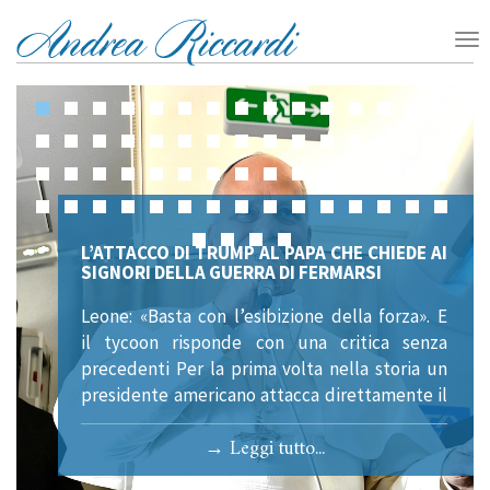
L’ATTACCO DI TRUMP AL PAPA CHE CHIEDE AI
SIGNORI DELLA GUERRA DI FERMARSI
Leone: «Basta con l’esibizione della forza». E
il tycoon risponde con una critica senza
precedenti Per la prima volta nella storia un
presidente americano attacca direttamente il
Papa: «L’atteggiamento di Leone, troppo
→ Leggi tutto...
debole, sul fronte della criminalità e su quello
delle armi nucleari, non mi va affatto a