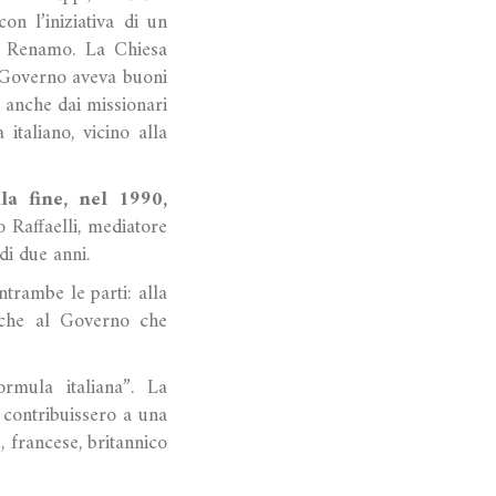
n l’iniziativa di un
a Renamo. La Chiesa
l Governo aveva buoni
a anche dai missionari
italiano, vicino alla
la fine, nel 1990,
 Raffaelli, mediatore
di due anni.
trambe le parti: alla
anche al Governo che
ormula italiana”. La
é contribuissero a una
, francese, britannico