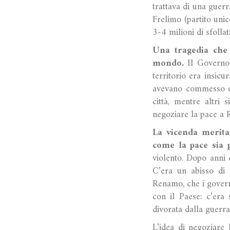
trattava di una guerr
Frelimo (partito unic
3-4 milioni di sfollat
Una tragedia che 
mondo.
Il Governo c
territorio era insicu
avevano commesso orr
città, mentre altri 
negoziare la pace a 
La vicenda merita
come la pace sia 
violento. Dopo anni d
C’era un abisso di o
Renamo, che i govern
con il Paese: c’era
divorata dalla guerra
L’idea di negoziare 