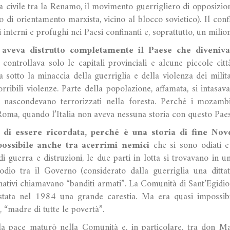
a civile tra la Renamo, il movimento guerrigliero di opposizio
o di orientamento marxista, vicino al blocco sovietico). Il confl
i interni e profughi nei Paesi confinanti e, soprattutto, un milio
aveva distrutto completamente il Paese che diveniva
ontrollava solo le capitali provinciali e alcune piccole cit
ra sotto la minaccia della guerriglia e della violenza dei milit
ibili violenze. Parte della popolazione, affamata, si intasava 
si nascondevano terrorizzati nella foresta. Perché i mozamb
Roma, quando l’Italia non aveva nessuna storia con questo Pa
 di essere ricordata, perché è una storia di fine Nov
possibile anche tra acerrimi nemici
che si sono odiati 
i guerra e distruzioni, le due parti in lotta si trovavano in un
dio tra il Governo (considerato dalla guerriglia una dittat
ativi chiamavano “banditi armati”. La Comunità di Sant’Egidi
 stata nel 1984 una grande carestia. Ma era quasi impossibi
, “madre di tutte le povertà”.
la pace maturò nella Comunità e, in particolare, tra don Ma