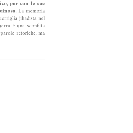
ico, pur con le sue
uinosa.
La memoria
rriglia jihadista nel
uerra è una sconfitta
arole retoriche, ma