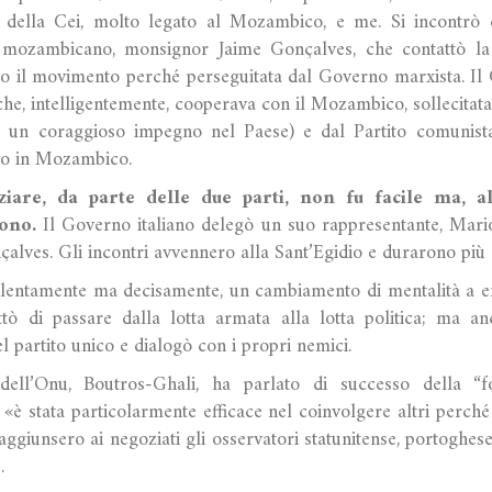
e della Cei, molto legato al Mozambico, e me. Si incontrò co
 mozambicano, monsignor Jaime Gonçalves, che contattò l
so il movimento perché perseguitata dal Governo marxista. I
 che, intelligentemente, cooperava con il Mozambico, sollecitat
o un coraggioso impegno nel Paese) e dal Partito comunista 
ivo in Mozambico.
ziare, da parte delle due parti, non fu facile ma, al
ono.
Il Governo italiano delegò un suo rappresentante, Mario
alves. Gli incontri avvennero alla Sant’Egidio e durarono più 
 lentamente ma decisamente, un cambiamento di mentalità a en
ettò di passare dalla lotta armata alla lotta politica; ma 
l partito unico e dialogò con i propri nemici.
 dell’Onu, Boutros-Ghali, ha parlato di successo della “f
 «è stata particolarmente efficace nel coinvolgere altri perch
i aggiunsero ai negoziati gli osservatori statunitense, portoghese
e.