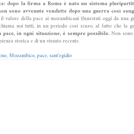
ace: dopo la firma a Roma è nato un sistema pluripartit
 non sono avvenute vendette dopo una guerra così sang
 il valore della pace ai mozambicani (funestati oggi da una gue
hiama noi tutti, in un periodo così scuro, al fatto che la g
a pace, in ogni situazione, è sempre possibile.
Non sono p
pienza storica e di un vissuto recente.
one
,
Mozambico
,
pace
,
sant'egidio