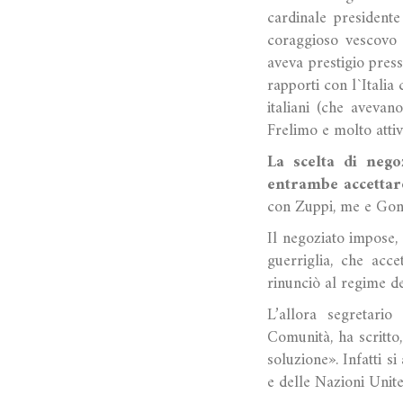
cardinale president
coraggioso vescovo
aveva prestigio pres
rapporti con l`Italia
italiani (che avevan
Frelimo e molto att
La scelta di nego
entrambe accettar
con Zuppi, me e Gonç
Il negoziato impose,
guerriglia, che acc
rinunciò al regime de
L’allora segretario
Comunità, ha scritto,
soluzione». Infatti s
e delle Nazioni Unit