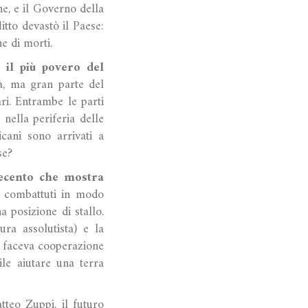
ne, e il Governo della
itto devastò il Paese:
ne di morti.
 il più povero del
tà, ma gran parte del
ari. Entrambe le parti
nella periferia delle
icani sono arrivati a
ese?
ecento
che mostra
e combattuti in modo
a posizione di stallo.
ura assolutista) e la
o faceva cooperazione
le aiutare una terra
tteo Zuppi, il futuro