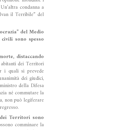
l’opinione mondiale i
. Un’altra condanna a
van il Terribile” del
mocrazia” del Medio
i civili sono spesso
.
morte, distaccando
abitanti dei Territori
er i quali si prevede
nanimità dei giudici,
ministro della Difesa
grazia né commutare la
a, non può legiferare
pregresso.
 dei Territori sono
ossono comminare la