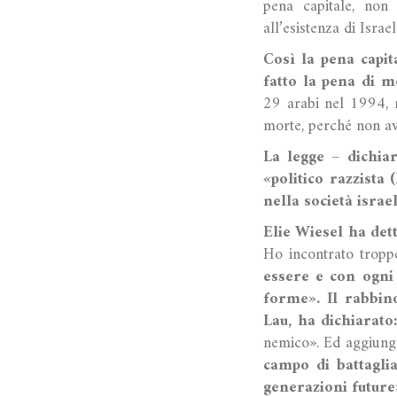
pena capitale, non 
all’esistenza di Israel
Così la pena capit
fatto la pena di m
29 arabi nel 1994, 
morte, perché non ave
La legge – dichia
«politico razzista
nella società israe
Elie Wiesel ha dett
Ho incontrato troppe
essere e con ogni
forme».
Il rabbin
Lau, ha dichiarato
nemico». Ed aggiunge
campo di battaglia
generazioni future