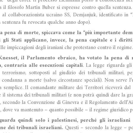
ale” degli ebrei. Il processo Eichmann portò a conoscenza nel
ora il filosofo Martin Buber si espresse contro quella sentenza
l collaborazionista ucraino SS, Demjanjuk, identificato in “I
la sentenza fu revocata qualche anno dopo).
za pena di morte, spiccava come la “più importante de
 gli Stati applicano, invece, la pena capitale e i diritt
lle impiccagioni degli iraniani che protestano contro il regime
nesset, il Parlamento ebraico, ha votato la pena di 
, contraria alle esecuzioni capitali
. La legge riguarda gli 
 terrorismo, sottoposti al giudizio dei tribunali militari, p
la condanna a morte (salvo circostanze speciali). Non serve l’u
 semplice. Il comandante militare dei Territori riceverà dal 
e il sistema dei tribunali militari (e non potrà quindi dare la 
, secondo la Convenzione di Ginevra e il Regolamento dell’Ai
i, dove va mantenuto – quanto possibile – il regime giuridico 
uarda quindi solo i palestinesi, perché gli israeliani
one dei tribunali israeliani.
Questi – secondo la legge – p