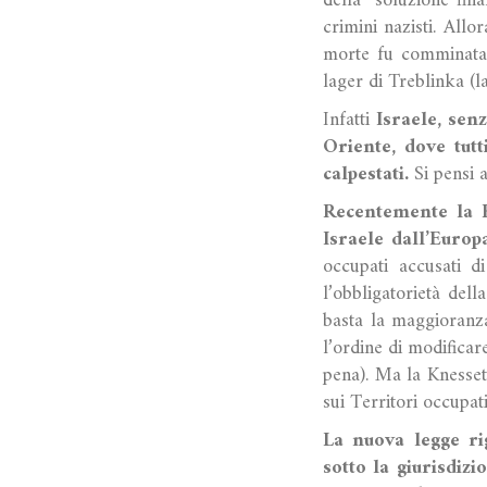
della “soluzione fin
crimini nazisti. All
morte fu comminata a
lager di Treblinka (
Infatti
Israele, sen
Oriente, dove tutti
calpestati.
Si pensi a
Recentemente la K
Israele dall’Europa
occupati accusati di
l’obbligatorietà del
basta la maggioranza
l’ordine di modificar
pena). Ma la Knesset
sui Territori occupat
La nuova legge rig
sotto la giurisdizi