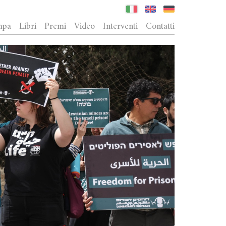
mpa
Libri
Premi
Video
Interventi
Contatti