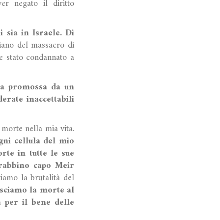
er negato il diritto
 sia in Israele. Di
iano del massacro di
e stato condannato a
ata promossa da un
erate inaccettabili
morte nella mia vita.
ni cellula del mio
te in tutte le sue
 rabbino capo Meir
iamo la brutalità del
asciamo la morte al
à per il bene delle