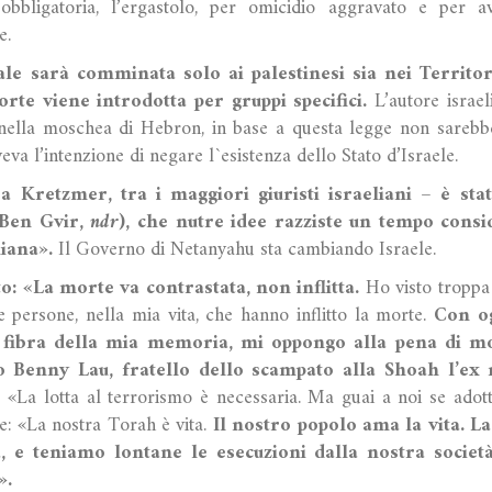
obbligatoria, l’ergastolo, per omicidio aggravato e per av
e.
ale sarà comminata solo ai palestinesi sia nei Territori
orte viene introdotta per gruppi specifici.
L’autore israel
nella moschea di Hebron, in base a questa legge non sarebb
va l’intenzione di negare l`esistenza dello Stato d’Israele.
ra Kretzmer, tra i maggiori giuristi israeliani – è st
 (Ben Gvir,
ndr
), che nutre idee razziste un tempo consid
liana».
Il Governo di Netanyahu sta cambiando Israele.
o: «La morte va contrastata, non inflitta.
Ho visto troppa 
 persone, nella mia vita, che hanno inflitto la morte.
Con og
 fibra della mia memoria, mi oppongo alla pena di mor
o Benny Lau, fratello dello scampato alla Shoah l’ex
:
«La lotta al terrorismo è necessaria. Ma guai a noi se adott
: «La nostra Torah è vita.
Il nostro popolo ama la vita. L
, e teniamo lontane le esecuzioni dalla nostra societ
».