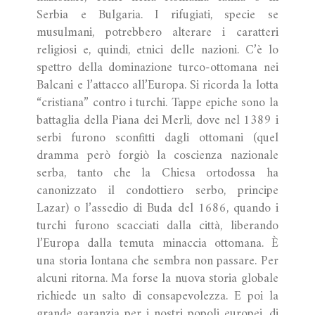
Serbia e Bulgaria. I rifugiati, specie se
musulmani, potrebbero alterare i caratteri
religiosi e, quindi, etnici delle nazioni. C’è lo
spettro della dominazione turco-ottomana nei
Balcani e l’attacco all’Europa. Si ricorda la lotta
“cristiana” contro i turchi. Tappe epiche sono la
battaglia della Piana dei Merli, dove nel 1389 i
serbi furono sconfitti dagli ottomani (quel
dramma però forgiò la coscienza nazionale
serba, tanto che la Chiesa ortodossa ha
canonizzato il condottiero serbo, principe
Lazar) o l’assedio di Buda del 1686, quando i
turchi furono scacciati dalla città, liberando
l’Europa dalla temuta minaccia ottomana. È
una storia lontana che sembra non passare. Per
alcuni ritorna. Ma forse la nuova storia globale
richiede un salto di consapevolezza. E poi la
grande garanzia per i nostri popoli europei, di