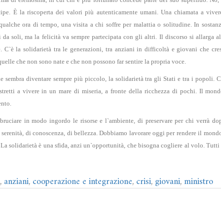
cipe. È la riscoperta dei valori più autenticamente umani. Una chiamata a vive
ualche ora di tempo, una visita a chi soffre per malattia o solitudine. In sostan
da soli, ma la felicità va sempre partecipata con gli altri. Il discorso si allarga all
. C`è la solidarietà tra le generazioni, tra anziani in difficoltà e giovani che c
uelle che non sono nate e che non possono far sentire la propria voce.
 sembra diventare sempre più piccolo, la solidarietà tra gli Stati e tra i popoli. 
stretti a vivere in un mare di miseria, a fronte della ricchezza di pochi. Il mo
ento.
uciare in modo ingordo le risorse e l`ambiente, di preservare per chi verrà dopo
i serenità, di conoscenza, di bellezza. Dobbiamo lavorare oggi per rendere il mon
 La solidarietà è una sfida, anzi un`opportunità, che bisogna cogliere al volo. Tutti
,
anziani
,
cooperazione e integrazione
,
crisi
,
giovani
,
ministro