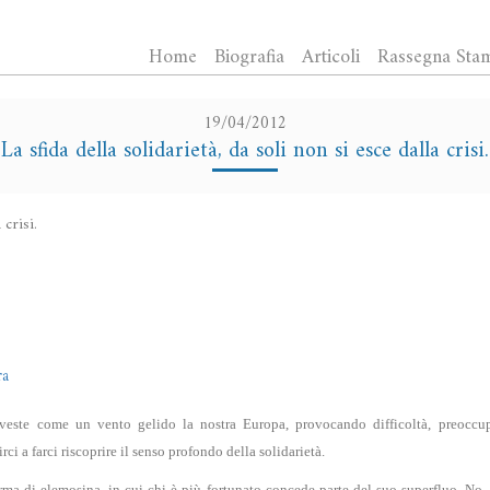
Home
Biografia
Articoli
Rassegna Sta
19/04/2012
La sfida della solidarietà, da soli non si esce dalla crisi.
 crisi.
ra
veste come un vento gelido la nostra Europa, provocando difficoltà, preoccup
rci a farci riscoprire il senso profondo della solidarietà.
rma di elemosina, in cui chi è più fortunato concede parte del suo superfluo. No, l