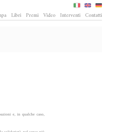
mpa
Libri
Premi
Video
Interventi
Contatti
azioni e, in qualche caso,
a solidarietà, nel senso più