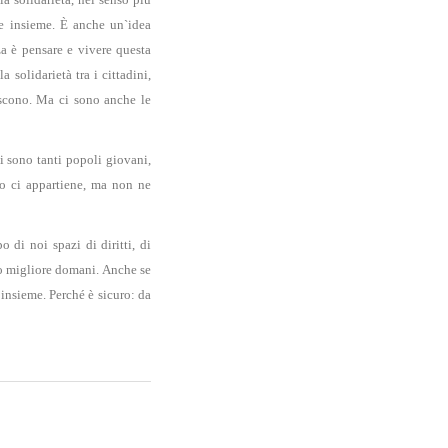
re insieme. È anche un`idea
za è pensare e vivere questa
a solidarietà tra i cittadini,
rescono. Ma ci sono anche le
Ci sono tanti popoli giovani,
ndo ci appartiene, ma non ne
 di noi spazi di diritti, di
do migliore domani. Anche se
 insieme. Perché è sicuro: da