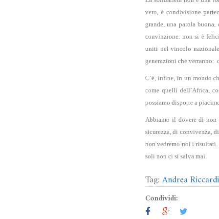
vero, è condivisione parte
grande, una parola buona, q
convinzione: non si è felici 
uniti nel vincolo nazionale
generazioni che verranno: q
C`è, infine, in un mondo che
come quelli dell`Africa, co
possiamo disporre a piacim
Abbiamo il dovere di non br
sicurezza, di convivenza, d
non vedremo noi i risultati.
soli non ci si salva mai.
Tag:
Andrea Riccardi
Condividi: