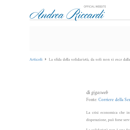
OFFICIAL WEBSITE
Articoli
La sfida della solidarietà, da soli non si esce dalla
di
gigasweb
Fonte:
Corriere della Se
La crisi economica che in
disperazione, può forse servi
La solidarietà non è una fo