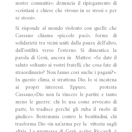
nostre comunità»; denuncia il ripiegamento di
«cristiani e chiese che vivono in se stessi e per
se stessi».
Si risponde al mondo violento con quelle che
Cassano chiama «piccole paci», forme di
solidarietà tra vicini uniti dalla paura dell'altro,
dall'ostilità verso l'esterno. Si dimentica la
parola di Gesù, ancora in Matteo: «Se date il
saluto soltanto ai vostri fratelli, che cosa fate di
straordinario? Non fanno così anche i pagani?».
In questo clima, si strattona Dio, lo si incatena
ai propri interessi. Eppure, protesta
Cassano,«Dio non fa vincere le partite e tanto
meno le guerre: chi lo usa come avvocato di
parte, lo tradisce perché gli ruba il ruolo di
giudice». Bestemmia contro le beatitudini, chi
trasforma Dio «in un'arma per la vittoria sugli
altri». La promessa di Gesù, scrive Riccardi, è