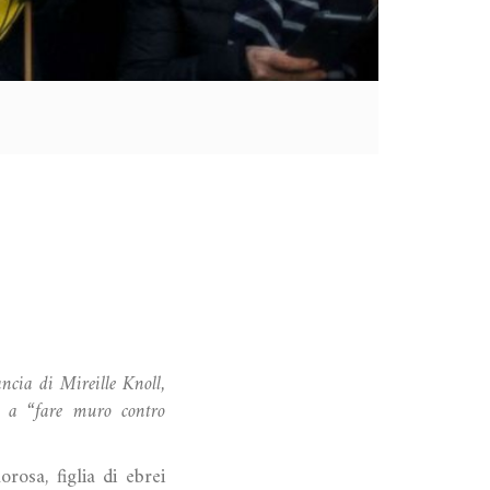
ncia di Mireille Knoll,
e a “fare muro contro
rosa, figlia di ebrei