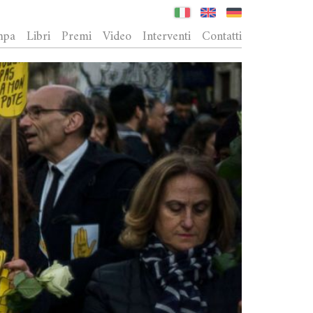
mpa
Libri
Premi
Video
Interventi
Contatti