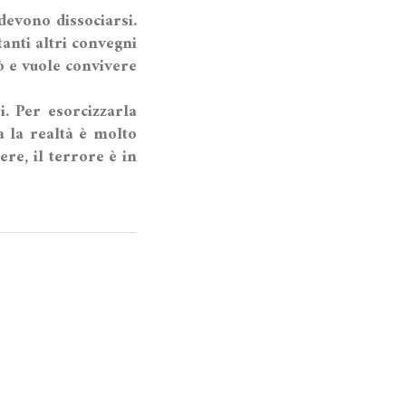
devono dissociarsi.
anti altri convegni
uò e vuole convivere
. Per esorcizzarla
 la realtà è molto
re, il terrore è in