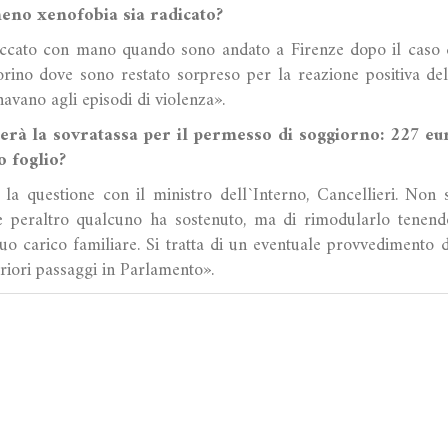
eno xenofobia sia radicato?
ccato con mano quando sono andato a Firenze dopo il caso de
rino dove sono restato sorpreso per la reazione positiva de
avano agli episodi di violenza».
terà la sovratassa per il permesso di soggiorno: 227 e
o foglio?
a questione con il ministro dell`Interno, Cancellieri. Non si
peraltro qualcuno ha sostenuto, ma di rimodularlo tenendo
suo carico familiare. Si tratta di un eventuale provvedimento d
riori passaggi in Parlamento».