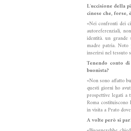
L`uccisione della p
cinese che, forse, è
«Nei confronti dei c
autoreferenziali, no
identità. un grande 
madre patria. Noto p
inserirsi nel tessuto
Tenendo conto di 
buonista?
«Non sono affatto bu
questi giorni ho avu
prospettive legati a 
Roma costituiscono 
in visita a Prato dov
A volte però si par
«Bisognerebbe chiede