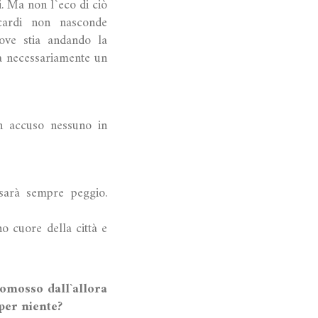
i. Ma non l`eco di ciò
cardi non nasconde
ove stia andando la
ia necessariamente un
on accuso nessuno in
 sarà sempre peggio.
o cuore della città e
romosso dall`allora
 per niente?