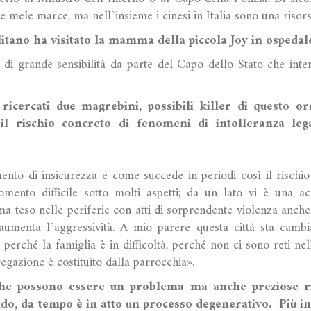
e mele marce, ma nell`insieme i cinesi in Italia sono una risors
litano ha visitato la mamma della piccola Joy in ospedale
di grande sensibilità da parte del Capo dello Stato che interp
 ricercati due magrebini, possibili killer di questo o
il rischio concreto di fenomeni di intolleranza lega
to di insicurezza e come succede in periodi così il rischio
ento difficile sotto molti aspetti; da un lato vi è una acc
ima teso nelle periferie con atti di sorprendente violenza anche 
aumenta l`aggressività. A mio parere questa città sta cambi
 perché la famiglia è in difficoltà, perché non ci sono reti nell
egazione è costituito dalla parrocchia».
che possono essere un problema ma anche preziose r
o, da tempo è in atto un processo degenerativo. Più in g