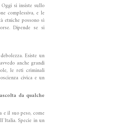
Oggi si insiste sullo
one complessiva, e le
tà etniche possono sì
orse. Dipende se si
debolezza. Esiste un
ravvedo anche grandi
e, le reti criminali
coscienza civica e un
ascolta da qualche
a e il suo peso, come
`Italia. Specie in un