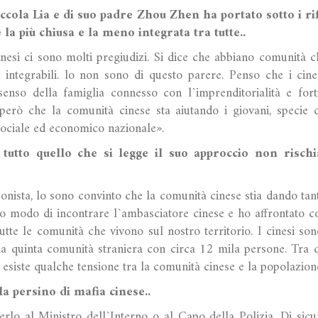
iccola Lia e di suo padre Zhou Zhen ha portato sotto i ri
 la più chiusa e la meno integrata tra tutte..
inesi ci sono molti pregiudizi. Si dice che abbiano comunità ch
n integrabili. lo non sono di questo parere. Penso che i cin
senso della famiglia connesso con l`imprenditorialità e for
erò che la comunità cinese sta aiutando i giovani, specie q
 sociale ed economico nazionale».
tutto quello che si legge il suo approccio non rischi
onista, lo sono convinto che la comunità cinese stia dando tant
to modo di incontrare l`ambasciatore cinese e ho affrontato co
tutte le comunità che vivono sul nostro territorio. I cinesi s
la quinta comunità straniera con circa 12 mila persone. Tra 
e esiste qualche tensione tra la comunità cinese e la popolazion
la persino di mafia cinese..
rlo al Ministro dell`Interno o al Capo della Polizia. Di sicu