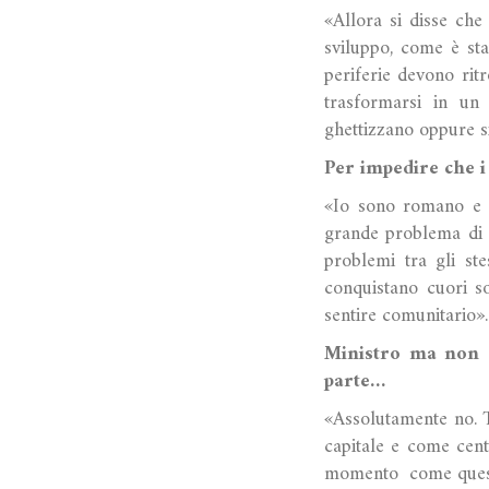
«Allora si disse che
sviluppo, come è sta
periferie devono rit
trasformarsi in un
ghettizzano oppure s
Per impedire che i
«Io sono romano e v
grande problema di 
problemi tra gli st
conquistano cuori so
sentire comunitario».
Ministro ma non è
parte…
«Assolutamente no. T
capitale e come cent
momento come ques