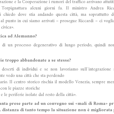
razione e la Cooperazione i rumori del traffico arrivano attutit
Torpignattara alcuni giorni fa. Il ministro Andrea Ric
i chiedo dove stia andando questa città, ma soprattutto d
, al punto in cui siamo arrivati – prosegue Riccardi – ci vogl
a civica».
itica ad Alemanno?
o di un processo degenerativo di lungo periodo, quindi n
rie troppo abbandonate a se stesse?
 deserti di individui e se non lavoriamo sull`integrazione
nte vedo una città che sta perdendo
ario. Il centro storico rischia il modello Venezia, sempre men
con le piazze storiche
 e le periferie isolate dal resto della città».
tanta prese parte ad un convegno sui «mali di Roma» p
A distanza di tanto tempo la situazione non è migliorata