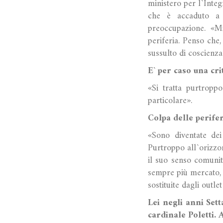
ministero per l`Integ
che è accaduto a 
preoccupazione. «M
periferia. Penso che
sussulto di coscienz
E` per caso una cr
«Si tratta purtropp
particolare».
Colpa delle perife
«Sono diventate dei
Purtroppo all`orizzo
il suo senso comunit
sempre più mercato, 
sostituite dagli outlet
Lei negli anni Set
cardinale Poletti. 