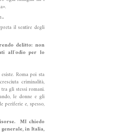
a».
..
reta il sentire degli
rrendo delitto: non
ti all`odio per lo
 esiste. Roma poi sta
resciuta criminalità,
tra gli stessi romani.
ando, le donne e gli
e periferie e, spesso,
isorse. MI chiedo
enerale, in Italia,