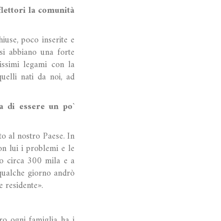
flettori la comunità
iuse, poco inserite e
esi abbiano una forte
tissimi legami con la
uelli nati da noi, ad
a di essere un po`
o al nostro Paese. In
n lui i problemi e le
ono circa 300 mila e a
qualche giorno andrò
e residente».
ro ogni famiglia ha i