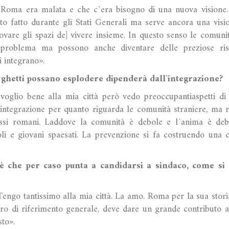
 Roma era malata e che c`era bisogno di una nuova visione. 
to fatto durante gli Stati Generali ma serve ancora una visi
rovare gli spazi de] vivere insieme. In questo senso le comuni
 problema ma possono anche diventare delle preziose ris
i integrano».
 ghetti possano esplodere dipenderà dall`integrazione?
oglio bene alla mia città però vedo preoccupantiaspetti di 
integrazione per quanto riguarda le comunità straniere, ma 
essi romani. Laddove la comunità è debole e l`anima è debol
li e giovani spaesati. La prevenzione si fa costruendo una 
 che per caso punta a candidarsi a sindaco, come si 
engo tantissimo alla mia città. La amo. Roma per la sua stori
ro di riferimento generale, deve dare un grande contributo all
to».