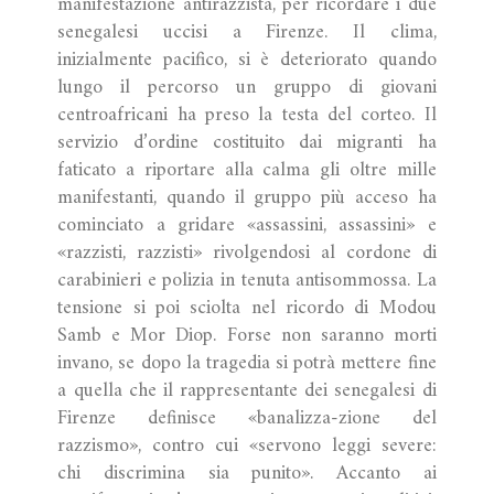
manifestazione antirazzista, per ricordare i due
senegalesi uccisi a Firenze. Il clima,
inizialmente pacifico, si è deteriorato quando
lungo il percorso un gruppo di giovani
centroafricani ha preso la testa del corteo. Il
servizio d’ordine costituito dai migranti ha
faticato a riportare alla calma gli oltre mille
manifestanti, quando il gruppo più acceso ha
cominciato a gridare «assassini, assassini» e
«razzisti, razzisti» rivolgendosi al cordone di
carabinieri e polizia in tenuta antisommossa. La
tensione si poi sciolta nel ricordo di Modou
Samb e Mor Diop. Forse non saranno morti
invano, se dopo la tragedia si potrà mettere fine
a quella che il rappresentante dei senegalesi di
Firenze definisce «banalizza-zione del
razzismo», contro cui «servono leggi severe:
chi discrimina sia punito». Accanto ai