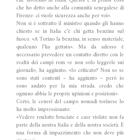
che lavorano in Italia. Questa è la prima cosa
che ho detto anche alla comunità senegalese di
Firenze: ci vuole sicurezza anche per voi».
Non si è sottratto il ministro quando gli hanno
chiesto se in Italia c’è chi getta benzina sul
fuoco. «A Torino la benzina, in senso materiale,
qualcuno l’ha gettata». Ma da adesso è
necessario prevedere un contatto diretto con le
realtà dei campi rom «e non solo leggerle sui
giornali», ha aggiunto. «Io criticato? Non so se
sono stati contenti – ha aggiunto – però io
sono andato per la mia strada. credo che
ognuno abbia le proprie upinioni e posizioni».
Certo, le ceneri del campo nomadi torinese lo
ha molto impressionato:
«Vedere roulotte bruciate e case violate non fa
parte della nostra Italia e della nostra società. È
una forma di impazzimento che non deve più