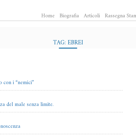
Home
Biografia
Articoli
Rassegna Sta
TAG: EBREI
o con i “nemici”
nza del male senza limite.
conoscenza