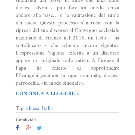
sinodalità dal basso in alto» che inizi dalle
diocesi: «Non si può fare un sinodo senza
andare alla base… e la valutazione del ruolo
dei laici». Questo processo s’incrocia con la
ripresa del suo discorso al Convegno ecclesiale
nazionale di Firenze nel 2015, un testo – ha
sottolineato – che «rimane ancora vigente».
L’espressione ‘vigente’ riferita a un discorso
appare un originale rafforzativo. A Firenze il
Papa ha chiesto di approfondire
l’Evangelii
gaudium
in ogni comunità, diocesi,
parrocchia, «in modo sinodale».
CONTINUA A LEGGERE >
Tag:
chiesa
,
Italia
Condividi: