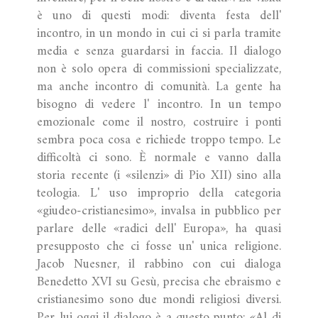
è uno di questi modi: diventa festa dell'
incontro, in un mondo in cui ci si parla tramite
media e senza guardarsi in faccia. Il dialogo
non è solo opera di commissioni specializzate,
ma anche incontro di comunità. La gente ha
bisogno di vedere l' incontro. In un tempo
emozionale come il nostro, costruire i ponti
sembra poca cosa e richiede troppo tempo. Le
difficoltà ci sono. È normale e vanno dalla
storia recente (i «silenzi» di Pio XII) sino alla
teologia. L' uso improprio della categoria
«giudeo-cristianesimo», invalsa in pubblico per
parlare delle «radici dell' Europa», ha quasi
presupposto che ci fosse un' unica religione.
Jacob Nuesner, il rabbino con cui dialoga
Benedetto XVI su Gesù, precisa che ebraismo e
cristianesimo sono due mondi religiosi diversi.
Per lui oggi il dialogo è a questo punto: «Al di