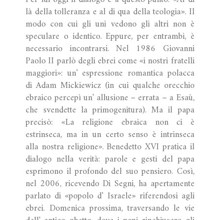
là della tolleranza e al di qua della teologia». Il
modo con cui gli uni vedono gli altri non è
speculare o identico. Eppure, per entrambi, è
necessario incontrarsi. Nel 1986 Giovanni
Paolo II parlò degli ebrei come «i nostri fratelli
maggiori»: un' espressione romantica polacca
di Adam Mickiewicz (in cui qualche orecchio
ebraico percepì un' allusione – errata – a Esaù,
che svendette la primogenitura). Ma il papa
precisò: «La religione ebraica non ci è
estrinseca, ma in un certo senso è intrinseca
alla nostra religione». Benedetto XVI pratica il
dialogo nella verità: parole e gesti del papa
esprimono il profondo del suo pensiero. Così,
nel 2006, ricevendo Di Segni, ha apertamente
parlato di «popolo d' Israele» riferendosi agli
ebrei. Domenica prossima, traversando le vie