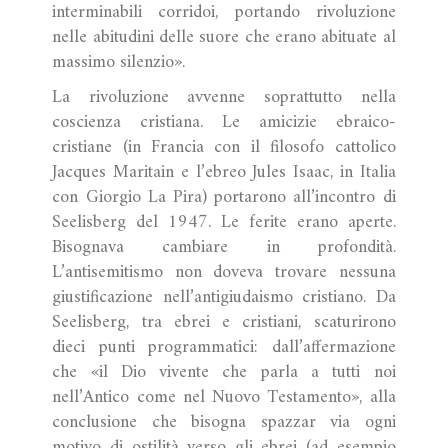
interminabili corridoi, portando rivoluzione
nelle abitudini delle suore che erano abituate al
massimo silenzio».
La rivoluzione avvenne soprattutto nella
coscienza cristiana. Le amicizie ebraico-
cristiane (in Francia con il filosofo cattolico
Jacques Maritain e l’ebreo Jules Isaac, in Italia
con Giorgio La Pira) portarono all’incontro di
Seelisberg del 1947. Le ferite erano aperte.
Bisognava cambiare in profondità.
L’antisemitismo non doveva trovare nessuna
giustificazione nell’antigiudaismo cristiano. Da
Seelisberg, tra ebrei e cristiani, scaturirono
dieci punti programmatici: dall’affermazione
che «il Dio vivente che parla a tutti noi
nell’Antico come nel Nuovo Testamento», alla
conclusione che bisogna spazzar via ogni
motivo di ostilità verso gli ebrei (ad esempio