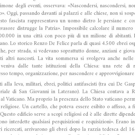
timone degli eventi, osservava: «Nascondersi, nascondersi, non
o». Oggi, passando davanti ai palazzi e alle chiese, non si sos
esto fascista rappresentava un uomo dietro le persiane e com
vasore distrugge la Patria». Impossibile calcolare il numero d
0.000 in una città con poco più di un milione di abitanti. I
ano. Lo storico Renzo De Felice parla di quasi 4.500 ebrei osp
he, per strada, si vedevano soprattutto donne, anziani e giova
ti altri nascosti. La vita sommersa si svolgeva anche nelle a
 veniva dalle tante istituzioni della Chiesa: una rete di r
tesso tempo, organizzazione, per nascondere e approvvigionare i
ti alla leva, militari, ebrei, politici antifascisti (tra cui De Ga
itoriale di San Giovanni in Laterano). La Chiesa contava a R
re al Vaticano. Ma proprio la presenza dello Stato vaticano per
 religiose. Un cartello, che poteva essere esibito o affisso, 
Questo edificio serve a scopi religiosi ed è alle dirette dipend
no interdette qualsiasi perquisizioni e requisizioni». Erano in r
ri ricercati, arrivarono gli ebrei dopo la razzia tedesca del 1