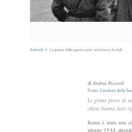
Articoli
La paura della guerra può avvicinare le fedi
di
Andrea Riccardi
Fonte:
Corriere della S
Le prime prove di so
chiese hanno dato rif
Roma è stata una ci
giugno 1944, quando 