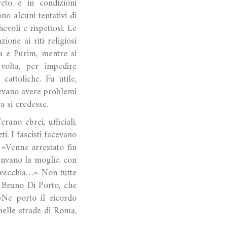
reto e in condizioni
no alcuni tentativi di
evoli e rispettosi. Le
one ai riti religiosi
ua e Purim, mentre si
volta, per impedire
cattoliche. Fu utile,
levano avere problemi
a si credesse.
ano ebrei, ufficiali,
ti. I fascisti facevano
 «Venne arrestato fin
 Invano la moglie, con
avecchia…». Non tutte
. Bruno Di Porto, che
«Ne porto il ricordo
elle strade di Roma,