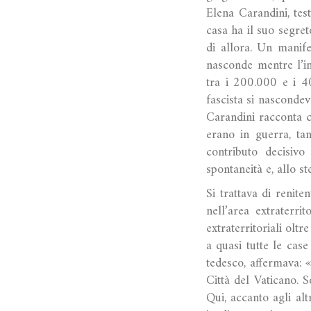
Elena Carandini, tes
casa ha il suo segret
di allora. Un manif
nasconde mentre l’in
tra i 200.000 e i 40
fascista si nascondev
Carandini racconta c
erano in guerra, tan
contributo decisivo
spontaneità e, allo s
Si trattava di reniten
nell’area extraterr
extraterritoriali olt
a quasi tutte le case
tedesco, affermava: «
Città del Vaticano. So
Qui, accanto agli alt