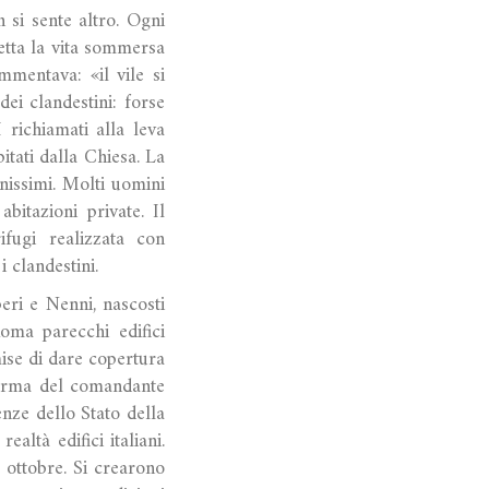
 si sente altro. Ogni
petta la vita sommersa
mentava: «il vile si
ei clandestini: forse
 richiamati alla leva
itati dalla Chiesa. La
nissimi. Molti uomini
bitazioni private. Il
ifugi realizzata con
 clandestini.
speri e Nenni, nascosti
oma parecchi edifici
mise di dare copertura
a firma del comandante
enze dello Stato della
ealtà edifici italiani.
6 ottobre. Si crearono