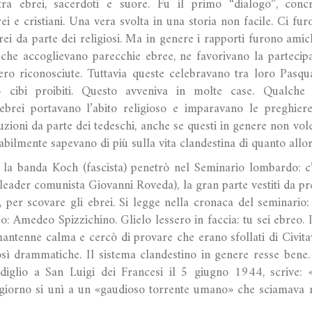
tra ebrei, sacerdoti e suore. Fu il primo “dialogo”, conc
i e cristiani. Una vera svolta in una storia non facile. Ci furo
ei da parte dei religiosi. Ma in genere i rapporti furono amich
he accoglievano parecchie ebree, ne favorivano la partecipazi
ero riconosciute. Tuttavia queste celebravano tra loro Pasq
o cibi proibiti. Questo avveniva in molte case. Qualche 
li ebrei portavano l’abito religioso e imparavano le preghiere 
uzioni da parte dei tedeschi, anche se questi in genere non vo
abilmente sapevano di più sulla vita clandestina di quanto allor
a banda Koch (fascista) penetrò nel Seminario lombardo: c’er
il leader comunista Giovanni Roveda), la gran parte vestiti da pre
e, per scovare gli ebrei. Si legge nella cronaca del seminario:
o: Amedeo Spizzichino. Glielo lessero in faccia: tu sei ebreo.
 mantenne calma e cercò di provare che erano sfollati di Civit
sì drammatiche. Il sistema clandestino in genere resse bene
ndiglio a San Luigi dei Francesi il 5 giugno 1944, scrive: 
 giorno si unì a un «gaudioso torrente umano» che sciamava n