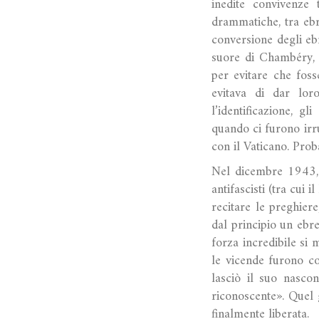
inedite convivenze 
drammatiche, tra ebre
conversione degli ebr
suore di Chambéry, c
per evitare che foss
evitava di dar lor
l’identificazione, g
quando ci furono irr
con il Vaticano. Prob
Nel dicembre 1943, l
antifascisti (tra cui 
recitare le preghier
dal principio un ebre
forza incredibile si
le vicende furono co
lasciò il suo nasco
riconoscente». Quel
finalmente liberata.