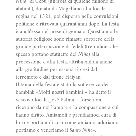
Niño
” di Cebu (un’isola di qualche milione di
abitanti), donata da Magellano alla locale
regina nel 1521, poi dispersa nelle convulsioni
politiche e ritrovata quarant’anni dopo. La festa
è anch’essa nel mese di gennaio. Quest’anno le
autorità religiose sono rimaste sorprese della
grande partecipazione di fedeli (tre milioni che
spesso portano statuette del
Niño
) alla
processione e alla festa, attribuendola anche
alla gratitudine per essersi ripresi dal
terremoto e dal tifone Haiyan.
Il tema della festa è stato la sofferenza dei
bambini: «Molti nostri bambini – ha detto il
vescovo locale, José Palma – forse non
ricevono da noi l’amore e la compassione a cui
hanno diritto. Amiamoli e prendiamoci cura di
loro e portiamoli così come amiamo, adoriamo,
portiamo e veneriamo il
Santo Niño
».